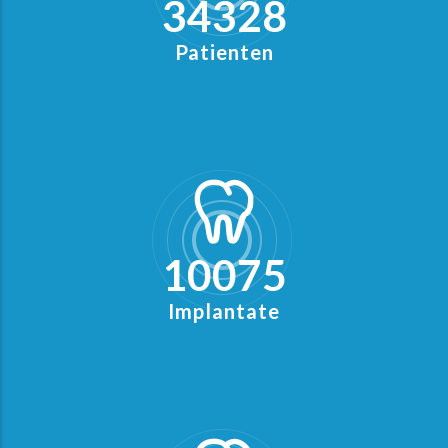
43284
Patienten
12761
Implantate