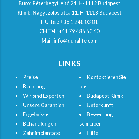
Büro: Péterhegyi lejtő 24. H-1112 Budapest
Klinik: Nagyszőlős utca 11. H-1113 Budapest
HU Tel.: +36 1 248 03 01
CH Tel.: +41 79 486 60 60
Mail: info@dunalife.com
LINKS
Preise
Kontaktieren Sie
Beratung
uns
Wir sind Experten
Budapest Klinik
Unsere Garantien
Unterkunft
Ergebnisse
Bewertung
Behandlungen
schreiben
Zahnimplantate
Hilfe